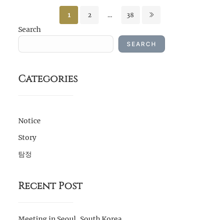
Posts
1
2
…
38
pagination
Search
SEARCH
Categories
Notice
Story
탐정
Recent Post
Meeting in Seoul, South Korea