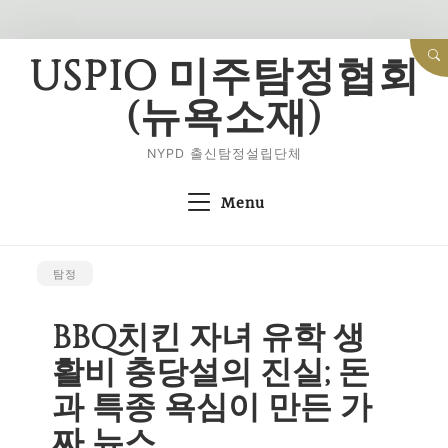
Skip
USPIO 미주탐정협회
to
(뉴욕소재)
content
NYPD 출신탐정설립단체
Menu
탐정
BBQ치킨 자녀 유학 생
활비 충당설의 진실; 돈
과 특종 욕심이 만든 가
짜 뉴스