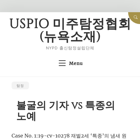
Skip
USPIO 미주탐정협회
to
(뉴욕소재)
content
NYPD 출신탐정설립단체
Menu
탐정
불굴의 기자 vs 특종의
노예
Case No. 1:19-cv-10278 재벌2세 ‘특종’의 냄새 원