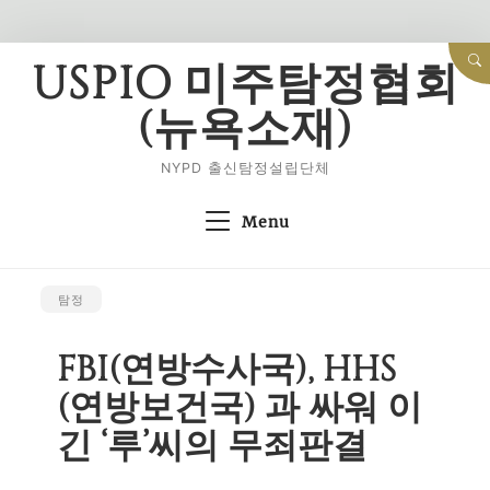
Skip
USPIO 미주탐정협회
to
(뉴욕소재)
content
NYPD 출신탐정설립단체
Menu
탐정
FBI(연방수사국), HHS
(연방보건국) 과 싸워 이
긴 ‘루’씨의 무죄판결